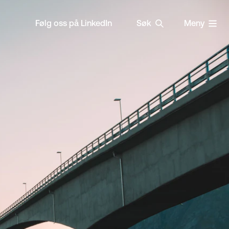
Følg oss på LinkedIn
Søk
Meny