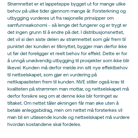
Strømnettet er et lappeteppe bygget ut for mange ulike
behov på ulike tider gjennom mange år. Forsterkning og
utbygging vurderes ut fra rasjonelle prinsipper om
samfunnsøkonomi - så lenge det fungerer og er trygt er
det ingen grunn til å endre på det. I distribusjonsnettet,
det vil si den siste delen av strømnettet som går frem til
punktet der kunden er tilknyttet, bygger man derfor ikke
ut før det foreligger et reelt behov for effekt. Dette er for
å unngå unødvendig utbygging til prosjekter som ikke blir
likevel. Kunden må derfor melde inn sitt nye effektbehov
til nettselskapet, som gjør en vurdering på
nettkapasiteten frem til kunden. NVE stiller også krav til
kvaliteten på strømmen man mottar, og nettselskapet må
derfor forsikre seg om at denne ikke blir forringet av
tiltaket. Om nettet tåler økningen får man øke uten å
betale anleggsbidrag, men om nettet må forsterkes vil
man bli en utløsende kunde og nettselskapet må vurdere
hvordan kostandene skal fordeles.