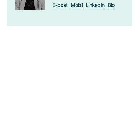
E-post
Mobil
LinkedIn
Bio
Ekspertområder: E
nergisystemer, virkemidler,
energianalyser og infrastruktur for fornybare
drivstoff.
Kristine har ledet energi- og virkemiddelanalyser
for en rekke private og offentlige aktører, og har
bred kompetanse innen energisystemer etter
deltakelse i flere prosjekter knyttet til
energiforbruk, -distribusjon og -produksjon. Hun er
utdannet sivilingeniør innen energi, miljø og
prosessteknikk, og er spesialisert innen lagring av
termisk energi og optimalisering og effektivisering
av helhetlige energisystemer. Hun har erfaring fra
prosjekter knyttet til utredning av energibehov,
tiltak og virkemidler for omstilling, mulighetsstudier
av sammensatte energisystemer, og har jobbet