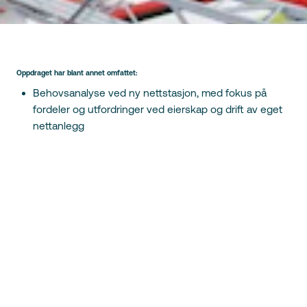
Oppdraget har blant annet omfattet:
Behovsanalyse ved ny nettstasjon, med fokus på
fordeler og utfordringer ved eierskap og drift av eget
nettanlegg
Gjennomgang av teknisk design av ladeanlegg, med
fokus på samsvar mellom ladeanlegg og gjeldende
forskrifter og normer
Dialog med nettselskap for vurdering av nettkapasitet,
koordinering av prosjekter og estimert anleggsbidrag
Utvikling av beregningsverktøy for estimering av
energikostnader, med fokus på utslag fra effekttariff
Økonomisk analyse av Ruters indeksregulering for
kilometergodtgjørelse med strøm som drivstoff